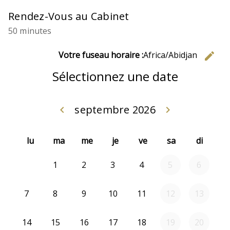
Rendez-Vous au Cabinet
50 minutes
C
Votre fuseau horaire :
Africa/Abidjan
edit
Sélectionnez une date
septembre 2026
Retour août 2026
Avanc
keyboard_arrow_left
keyboard_arrow_right
lu
ma
me
je
ve
sa
di
2026-09-01
2026-09-02
2026-09-03
2026-09-04
1
2
3
4
5
6
2026-09-07
2026-09-08
2026-09-09
2026-09-10
2026-09-11
7
8
9
10
11
12
13
2026-09-14
2026-09-15
2026-09-16
2026-09-17
2026-09-18
14
15
16
17
18
19
20